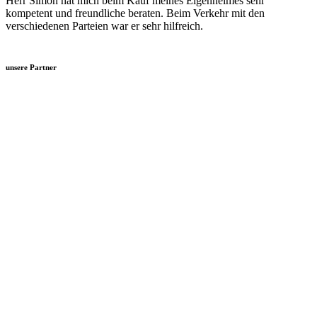
Herr Simon hat mich beim Kauf meines Eigenheimes sehr
kompetent und freundliche beraten. Beim Verkehr mit den
verschiedenen Parteien war er sehr hilfreich.
unsere Partner