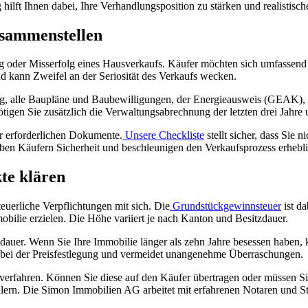
hilft Ihnen dabei, Ihre Verhandlungsposition zu stärken und realistisc
usammenstellen
lg oder Misserfolg eines Hausverkaufs. Käufer möchten sich umfassend
d kann Zweifel an der Seriosität des Verkaufs wecken.
ug, alle Baupläne und Baubewilligungen, der Energieausweis (GEAK),
tigen Sie zusätzlich die Verwaltungsabrechnung der letzten drei Jahr
r erforderlichen Dokumente.
Unsere Checkliste
stellt sicher, dass Sie 
eben Käufern Sicherheit und beschleunigen den Verkaufsprozess erhebli
kte klären
euerliche Verpflichtungen mit sich. Die
Grundstückgewinnsteuer
ist da
obilie erzielen. Die Höhe variiert je nach Kanton und Besitzdauer.
auer. Wenn Sie Ihre Immobilie länger als zehn Jahre besessen haben, k
n bei der Preisfestlegung und vermeidet unangenehme Überraschungen.
 verfahren. Können Sie diese auf den Käufer übertragen oder müssen S
älern. Die Simon Immobilien AG arbeitet mit erfahrenen Notaren und St