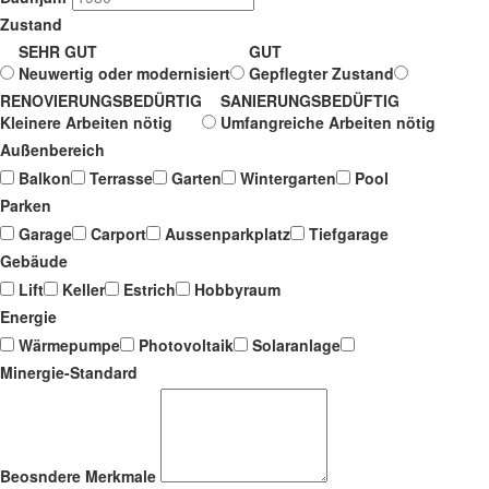
Zustand
SEHR GUT
GUT
Neuwertig oder modernisiert
Gepflegter Zustand
RENOVIERUNGSBEDÜRTIG
SANIERUNGSBEDÜFTIG
Kleinere Arbeiten nötig
Umfangreiche Arbeiten nötig
Außenbereich
Balkon
Terrasse
Garten
Wintergarten
Pool
Parken
Garage
Carport
Aussenparkplatz
Tiefgarage
Gebäude
Lift
Keller
Estrich
Hobbyraum
Energie
Wärmepumpe
Photovoltaik
Solaranlage
Minergie-Standard
Beosndere Merkmale